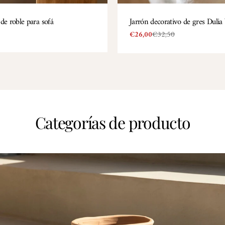
de roble para sofá
TIPO:
Jarrón decorativo de gres Duli
€26,00
€32,50
Precio
Precio
de
regular
venta
Categorías de producto