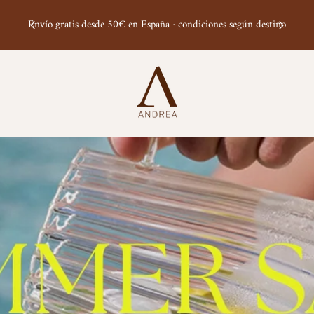
r
Envío gratis desde 50€ en España · condiciones según destino
.