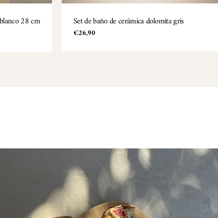
a blanco 28 cm
TIPO:
Set de baño de cerámica dolomita gris
Precio
€26,90
regular