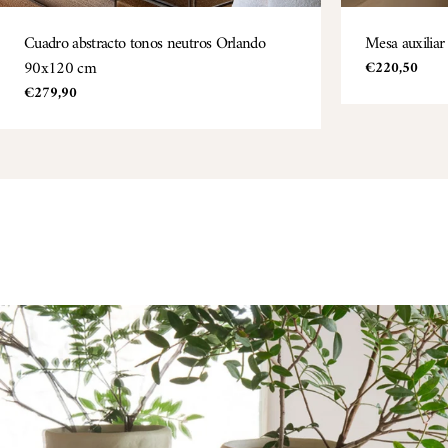
TIPO:
Cuadro abstracto tonos neutros Orlando
TIPO:
Mesa auxiliar 
90x120 cm
Precio
€220,50
regular
Precio
€279,90
regular